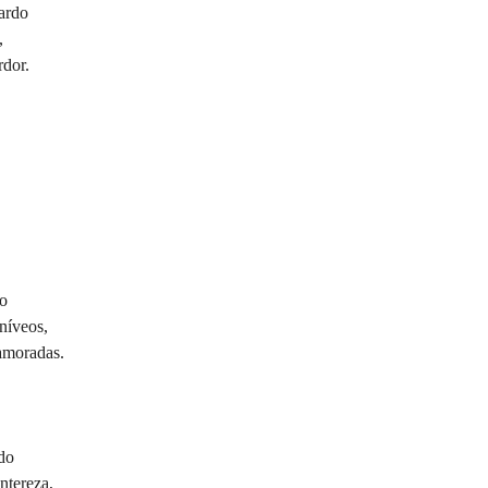
pardo
,
rdor.
to
níveos,
amoradas.
ndo
ntereza,