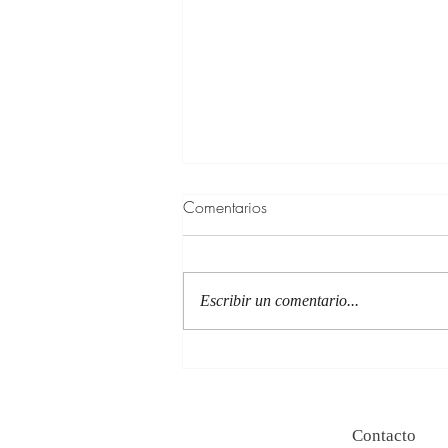
Comentarios
Escribir un comentario...
100 Verdades que aprendí de
la vida y 10 Poemas de amor
Contacto