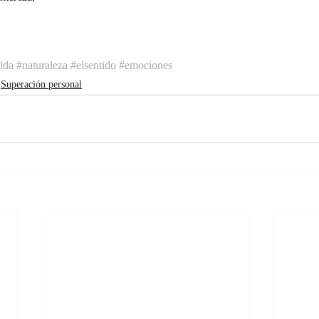
ida
#naturaleza
#elsentido
#emociones
Superación personal