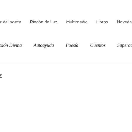
z del poeta
Rincón de Luz
Multimedia
Libros
Noveda
xión Divina
Autoayuda
Poesía
Cuentos
Superac
ciente
Bienestar
Amor verdadero
Meditación
s