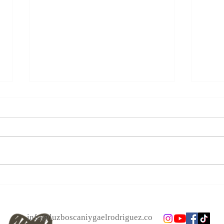
Las personas cambian.
Alcan
Acéptalo. Cuento Zen, El bote.
el a
info@luzboscaniygaelrodriguez.co