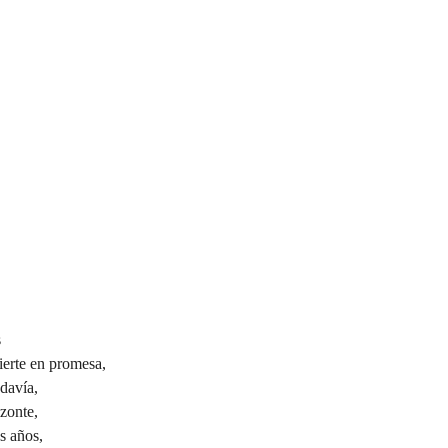
s
vierte en promesa,
odavía,
izonte,
s años,