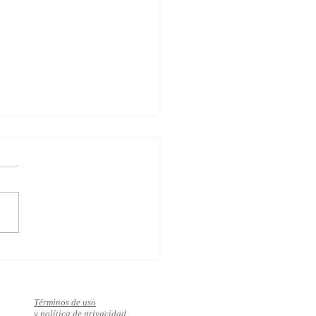
za el bienestar, el éxito y
mor en solo 10 pasos
Términos de uso
y política de privacidad