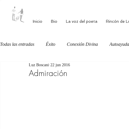
Inicio
Bio
La voz del poeta
Rincón de L
Todas las entradas
Éxito
Conexión Divina
Autoayud
Luz Boscani
22 jun 2016
Autoestima
Alimentación consciente
Bienestar
Admiración