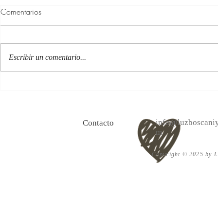
Comentarios
Escribir un comentario...
100 Verdades que aprendí de
Las persona
la vida y 10 Poemas de amor
Acéptalo. Cu
info@luzboscaniy
Contacto
m
Copyright © 2025 by Lu