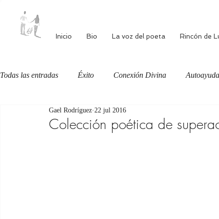
Inicio
Bio
La voz del poeta
Rincón de L
Todas las entradas
Éxito
Conexión Divina
Autoayud
Gael Rodríguez
22 jul 2016
Autoestima
Alimentación consciente
Bienestar
Colección poética de super