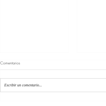
Comentarios
Escribir un comentario...
100 Verdades que aprendí de
Las persona
la vida y 10 Poemas de amor
Acéptalo. Cu