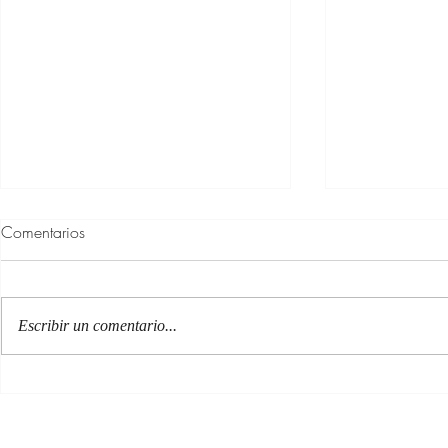
Comentarios
Escribir un comentario...
100 Verdades que aprendí de
Las persona
la vida y 10 Poemas de amor
Acéptalo. Cu