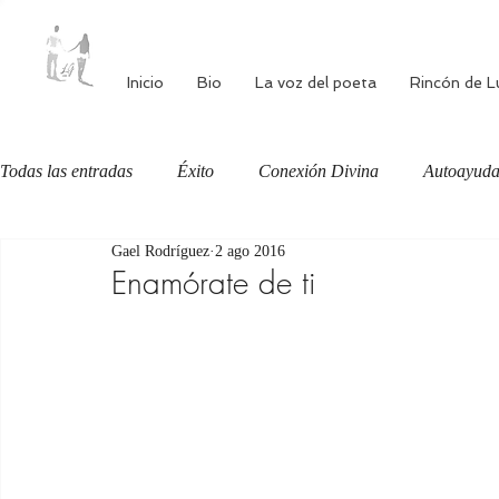
Inicio
Bio
La voz del poeta
Rincón de L
Todas las entradas
Éxito
Conexión Divina
Autoayud
Gael Rodríguez
2 ago 2016
Autoestima
Alimentación consciente
Bienestar
Enamórate de ti