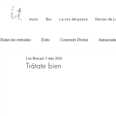
Inicio
Bio
La voz del poeta
Rincón de L
Todas las entradas
Éxito
Conexión Divina
Autoayud
Luz Boscani
5 sept 2016
Autoestima
Alimentación consciente
Bienestar
Trátate bien