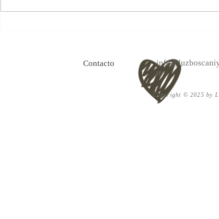
100 Verdades que aprendí de
Las persona
la vida y 10 Poemas de amor
Acéptalo. Cu
info@luzboscaniy
Contacto
m
Copyright © 2025 by Lu