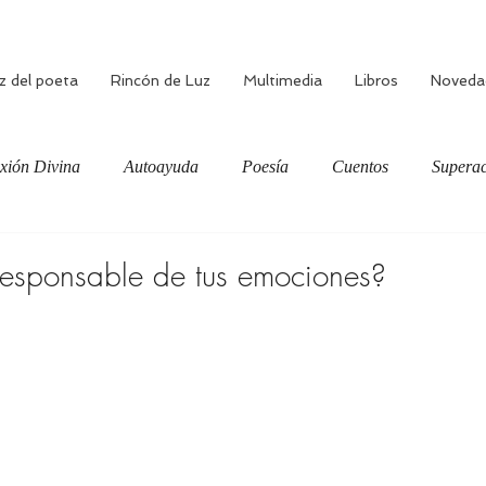
z del poeta
Rincón de Luz
Multimedia
Libros
Noveda
xión Divina
Autoayuda
Poesía
Cuentos
Superac
ciente
Bienestar
Amor verdadero
Meditación
responsable de tus emociones?