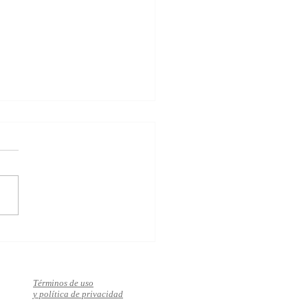
za el bienestar, el éxito y
mor en solo 10 pasos
Términos de uso
y política de privacidad