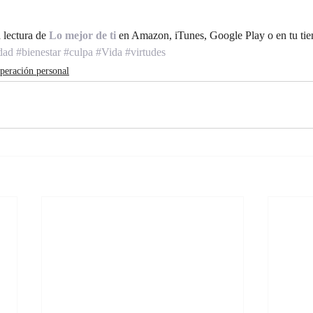
 lectura de 
Lo mejor de ti 
en Amazon, iTunes, Google Play o en tu tiend
dad
#bienestar
#culpa
#Vida
#virtudes
peración personal