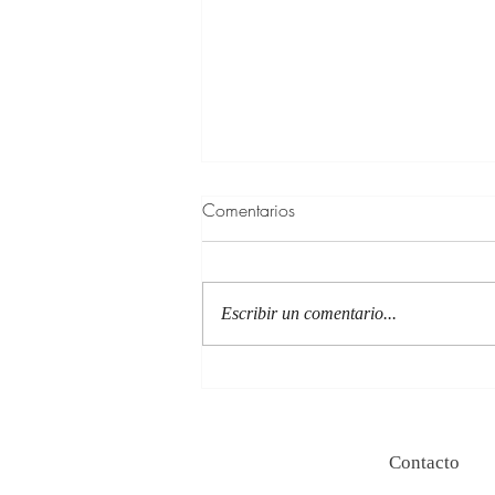
Comentarios
Escribir un comentario...
100 Verdades que aprendí de
la vida y 10 Poemas de amor
Contacto