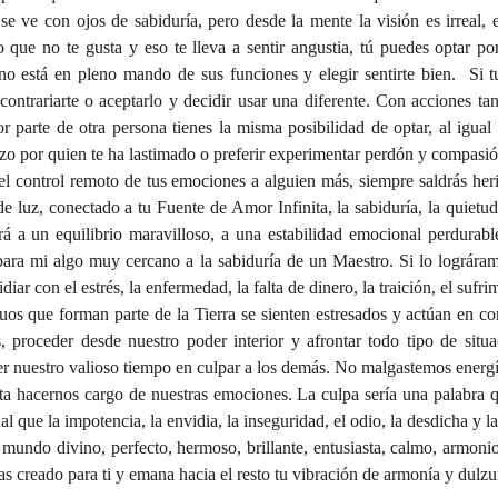
se ve con ojos de sabiduría, pero desde la mente la visión es irreal, 
que no te gusta y eso te lleva a sentir angustia, tú puedes optar po
no está en pleno mando de sus funciones y elegir sentirte bien.  Si tu
contrariarte o aceptarlo y decidir usar una diferente. Con acciones ta
r parte de otra persona tienes la misma posibilidad de optar, al igual
azo por quien te ha lastimado o preferir experimentar perdón y compasió
s el control remoto de tus emociones a alguien más, siempre saldrás herid
de luz, conectado a tu Fuente de Amor Infinita, la sabiduría, la quietud
á a un equilibrio maravilloso, a una estabilidad emocional perdurabl
para mi algo muy cercano a la sabiduría de un Maestro. Si lo lográram
diar con el estrés, la enfermedad, la falta de dinero, la traición, el sufri
os que forman parte de la Tierra se sienten estresados y actúan en con
 proceder desde nuestro poder interior y afrontar todo tipo de situ
r nuestro valioso tiempo en culpar a los demás. No malgastemos energí
ta hacernos cargo de nuestras emociones. La culpa sería una palabra q
al que la impotencia, la envidia, la inseguridad, el odio, la desdicha y la
 mundo divino, perfecto, hermoso, brillante, entusiasta, calmo, armoni
s creado para ti y emana hacia el resto tu vibración de armonía y dulzu