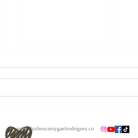
Las personas cambian.
Alcan
Acéptalo. Cuento Zen, El bote.
el a
info@luzboscaniygaelrodriguez.co
m