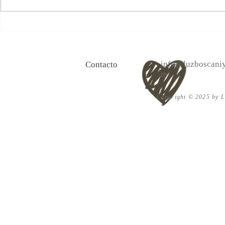
100 Verdades que aprendí de
Las persona
la vida y 10 Poemas de amor
Acéptalo. Cu
info@luzboscaniy
Contacto
m
Copyright © 2025 by Lu