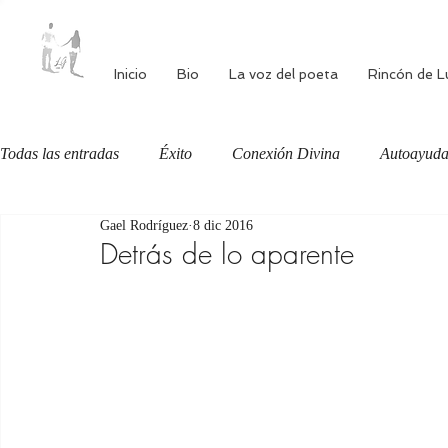
Inicio
Bio
La voz del poeta
Rincón de L
Todas las entradas
Éxito
Conexión Divina
Autoayud
Gael Rodríguez
8 dic 2016
Autoestima
Alimentación consciente
Bienestar
Detrás de lo aparente