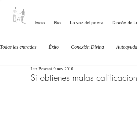
Inicio
Bio
La voz del poeta
Rincón de L
Todas las entradas
Éxito
Conexión Divina
Autoayud
Luz Boscani
9 nov 2016
Autoestima
Alimentación consciente
Bienestar
Si obtienes malas calificacion