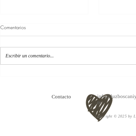
Comentarios
Escribir un comentario...
100 Verdades que aprendí de
Las persona
la vida y 10 Poemas de amor
Acéptalo. Cu
info@luzboscaniy
Contacto
m
Copyright © 2025 by Lu