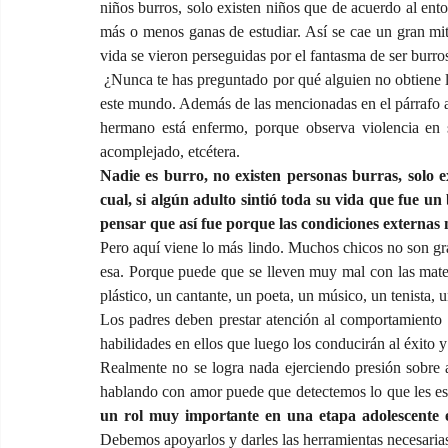
niños burros, solo existen niños que de acuerdo al ento
más o menos ganas de estudiar. Así se cae un gran mi
vida se vieron perseguidas por el fantasma de ser burro
 ¿Nunca te has preguntado por qué alguien no obtiene las calificaciones deseadas? Hay tantos motivos como vidas en 
este mundo. Además de las mencionadas en el párrafo an
hermano está enfermo, porque observa violencia en s
acomplejado, etcétera.
Nadie es burro, no existen personas burras, solo ex
cual, si algún adulto sintió toda su vida que fue un
pensar que así fue porque las condiciones externas
Pero aquí viene lo más lindo. Muchos chicos no son gra
esa. Porque puede que se lleven muy mal con las matemát
plástico, un cantante, un poeta, un músico, un tenista, 
Los padres deben prestar atención al comportamiento d
habilidades en ellos que luego los conducirán al éxito 
Realmente no se logra nada ejerciendo presión sobre 
hablando con amor puede que detectemos lo que les e
un rol muy importante en una etapa adolescente 
Debemos apoyarlos y darles las herramientas necesarias