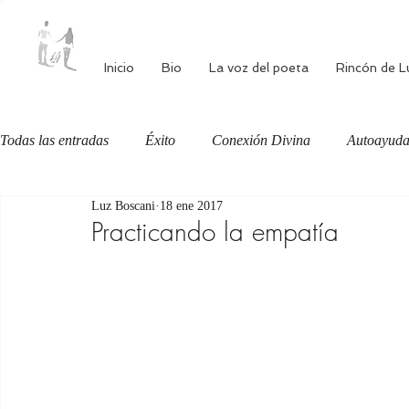
Inicio
Bio
La voz del poeta
Rincón de L
Todas las entradas
Éxito
Conexión Divina
Autoayud
Luz Boscani
18 ene 2017
Autoestima
Alimentación consciente
Bienestar
Practicando la empatía