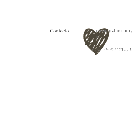
100 Verdades que aprendí de
Las persona
la vida y 10 Poemas de amor
Acéptalo. Cu
info@luzboscaniy
Contacto
m
Copyright © 2025 by Lu