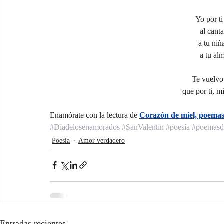
Yo por t
al cant
a tu niñ
a tu al
Te vuelvo 
que por ti, m
Enamórate con la lectura de 
Corazón de miel, poema
#Díadelosenamorados
#SanValentín
#poesía
#poemasd
Poesía
Amor verdadero
Entradas recientes