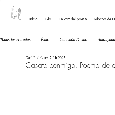
Inicio
Bio
La voz del poeta
Rincón de L
Todas las entradas
Éxito
Conexión Divina
Autoayud
Gael Rodríguez
7 feb 2025
Autoestima
Alimentación consciente
Bienestar
Cásate conmigo. Poema de a