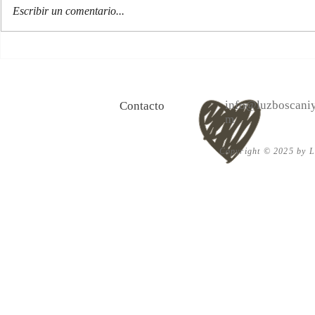
Escribir un comentario...
100 Verdades que aprendí de
Alcanza el bi
la vida y 10 Poemas de amor
el amor en s
info@luzboscaniy
Contacto
m
Copyright © 2025 by Lu