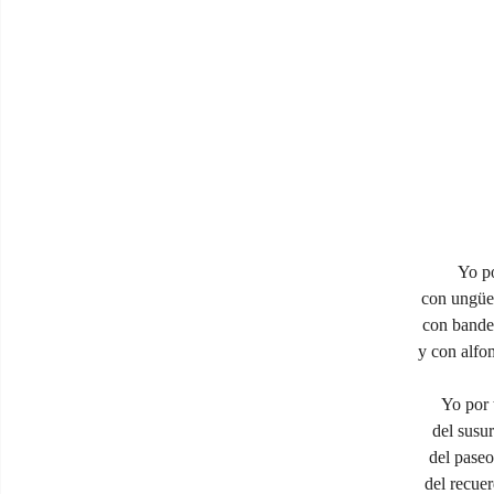
Yo po
con ungüen
con bande
y con alfo
Yo por 
del susu
del paseo
del recue