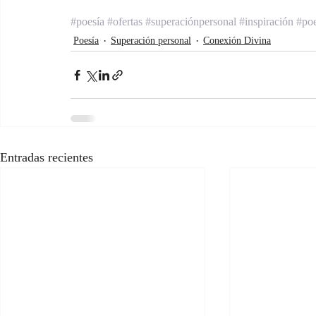
#poesía
#ofertas
#superaciónpersonal
#inspiración
#po
Poesía
Superación personal
Conexión Divina
Entradas recientes