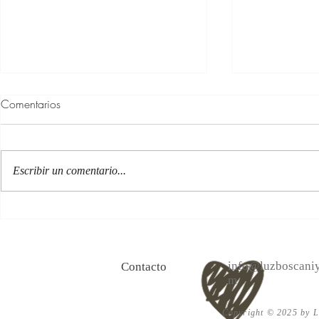
Comentarios
Escribir un comentario...
100 Verdades que aprendí de
Las persona
la vida y 10 Poemas de amor
Acéptalo. Cu
info@luzboscaniy
Contacto
m
Copyright © 2025 by Lu