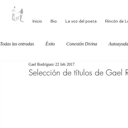
Inicio
Bio
La voz del poeta
Rincón de L
Todas las entradas
Éxito
Conexión Divina
Autoayud
Gael Rodríguez
22 feb 2017
Autoestima
Alimentación consciente
Bienestar
Selección de títulos de Gael