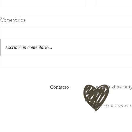
Comentarios
Escribir un comentario...
100 Verdades que aprendí de
Las persona
la vida y 10 Poemas de amor
Acéptalo. Cu
info@luzboscaniy
Contacto
m
Copyright © 2025 by Lu