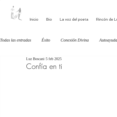
Inicio
Bio
La voz del poeta
Rincón de L
Todas las entradas
Éxito
Conexión Divina
Autoayud
Luz Boscani
5 feb 2025
Autoestima
Alimentación consciente
Bienestar
Confía en ti