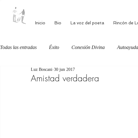
Inicio
Bio
La voz del poeta
Rincón de L
Todas las entradas
Éxito
Conexión Divina
Autoayud
Luz Boscani
30 jun 2017
Autoestima
Alimentación consciente
Bienestar
Amistad verdadera