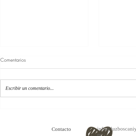
Comentarios
Escribir un comentario...
100 Verdades que aprendí de
Las persona
la vida y 10 Poemas de amor
Acéptalo. Cu
info@luzboscaniy
Contacto
m