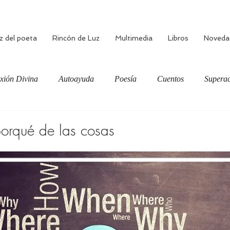
z del poeta
Rincón de Luz
Multimedia
Libros
Noveda
xión Divina
Autoayuda
Poesía
Cuentos
Superac
ciente
Bienestar
Amor verdadero
Meditación
orqué de las cosas