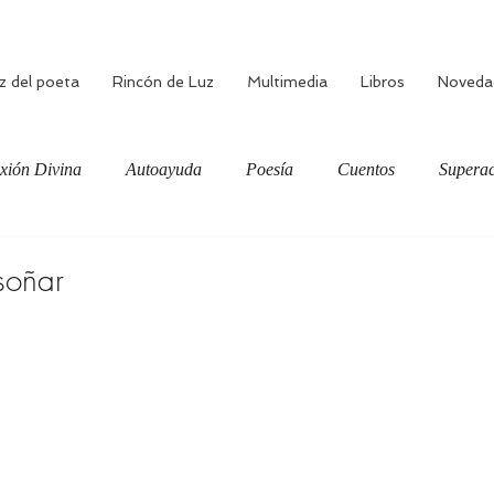
z del poeta
Rincón de Luz
Multimedia
Libros
Noveda
xión Divina
Autoayuda
Poesía
Cuentos
Superac
ciente
Bienestar
Amor verdadero
Meditación
soñar