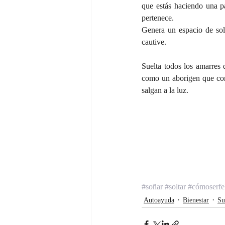
que estás haciendo una pa
pertenece.
Genera un espacio de sole
cautive.
Suelta todos los amarres q
como un aborigen que con
salgan a la luz.
#soñar
#soltar
#cómoserfe
Autoayuda
Bienestar
Su