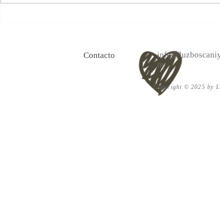
100 Verdades que aprendí de
Las persona
la vida y 10 Poemas de amor
Acéptalo. Cu
info@luzboscaniy
Contacto
m
Copyright © 2025 by Lu