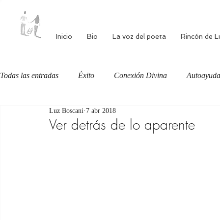
Inicio
Bio
La voz del poeta
Rincón de L
Todas las entradas
Éxito
Conexión Divina
Autoayud
Luz Boscani
7 abr 2018
Autoestima
Alimentación consciente
Bienestar
Ver detrás de lo aparente