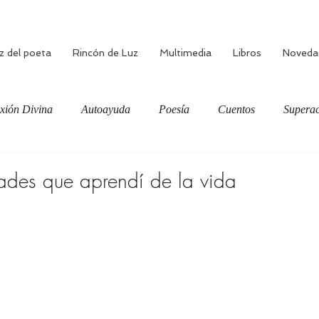
z del poeta
Rincón de Luz
Multimedia
Libros
Noveda
xión Divina
Autoayuda
Poesía
Cuentos
Superac
ciente
Bienestar
Amor verdadero
Meditación
des que aprendí de la vida