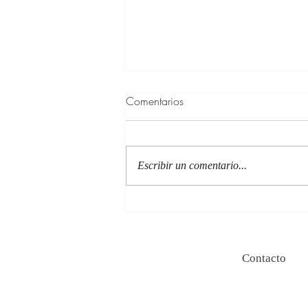
Comentarios
Escribir un comentario...
100 Verdades que aprendí de
la vida y 10 Poemas de amor
Contacto