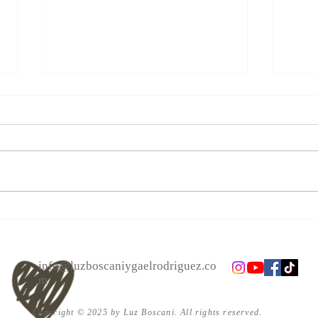
Las personas cambian.
Alcan
Acéptalo. Cuento Zen, El bote.
el a
info@luzboscaniygaelrodriguez.co
m
Copyright © 2025 by Luz Boscani. All rights reserved.