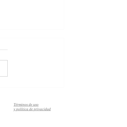
za el bienestar, el éxito y
mor en solo 10 pasos
Términos de uso
y política de privacidad