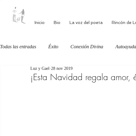
Inicio
Bio
La voz del poeta
Rincón de L
Todas las entradas
Éxito
Conexión Divina
Autoayud
Luz y Gael
28 nov 2019
Autoestima
Alimentación consciente
Bienestar
¡Esta Navidad regala amor, éx