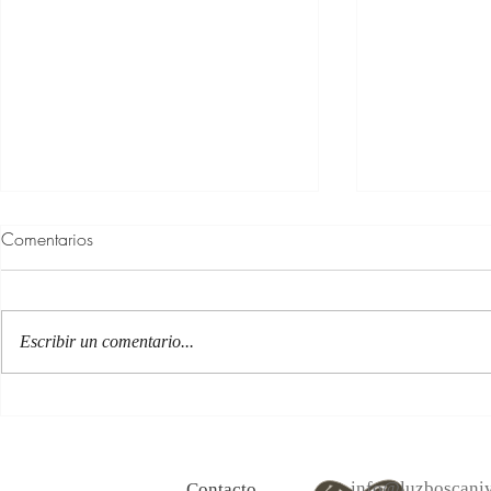
Comentarios
Escribir un comentario...
100 Verdades que aprendí de
Las persona
la vida y 10 Poemas de amor
Acéptalo. Cu
info@luzboscaniy
Contacto