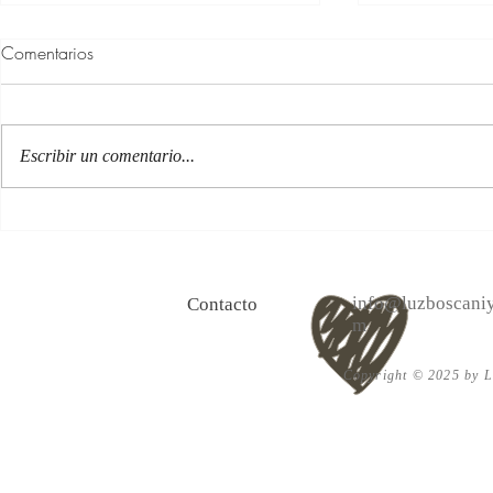
Comentarios
Escribir un comentario...
100 Verdades que aprendí de
Las persona
la vida y 10 Poemas de amor
Acéptalo. Cu
info@luzboscaniy
Contacto
m
Copyright © 2025 by Lu