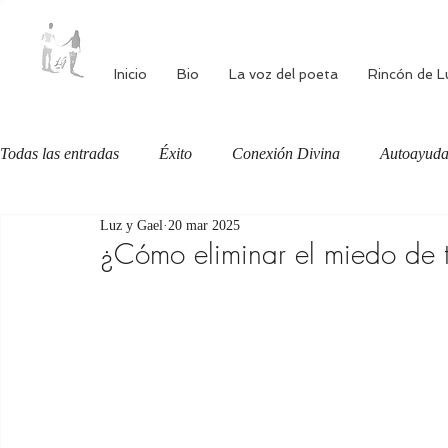
Inicio
Bio
La voz del poeta
Rincón de L
Todas las entradas
Éxito
Conexión Divina
Autoayud
Luz y Gael
20 mar 2025
Autoestima
Alimentación consciente
Bienestar
¿Cómo eliminar el miedo de 