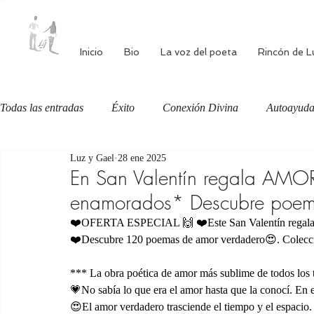
Inicio
Bio
La voz del poeta
Rincón de L
Todas las entradas
Éxito
Conexión Divina
Autoayud
Luz y Gael
28 ene 2025
Autoestima
Alimentación consciente
Bienestar
En San Valentín regala AMO
enamorados* Descubre poema
❤️OFERTA ESPECIAL 🙌 ❤️Este San Valentín r
❤️Descubre 120 poemas de amor verdadero😍. Colecc
*** La obra poética de amor más sublime de todos lo
💗No sabía lo que era el amor hasta que la conocí. En e
😍El amor verdadero trasciende el tiempo y el espacio. 