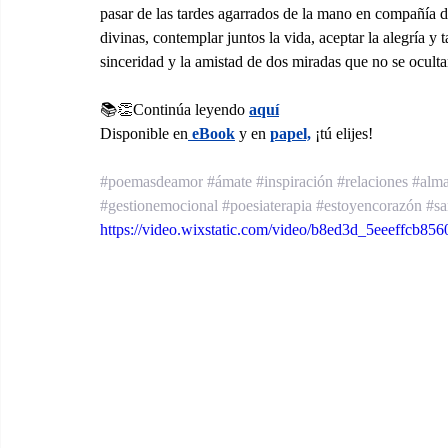
pasar de las tardes agarrados de la mano en compañía del
divinas, contemplar juntos la vida, aceptar la alegría y
sinceridad y la amistad de dos miradas que no se oculta
📚👏Continúa leyendo 
aquí
Disponible en
 eBook
 y en 
papel,
 ¡tú elijes!
#poemasdeamor
#ámate
#inspiración
#relaciones
#alm
#gestionemocional
#poesiaterapia
#estoyencorazón
#sa
https://video.wixstatic.com/video/b8ed3d_5eeeffcb8