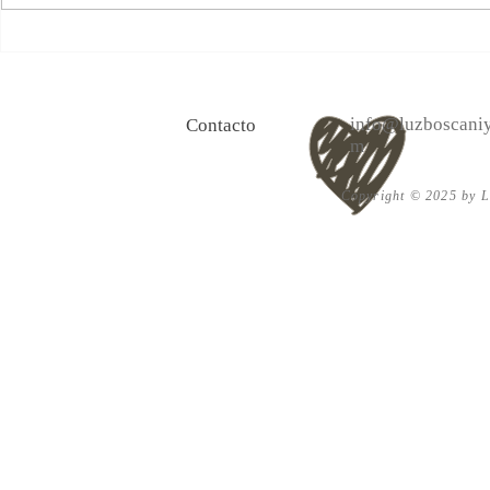
¡Feliz Día de San Valentín!
*Descubre nuestra selección
especial de libros para AMAR
y AMARTE*
info@luzboscaniy
Contacto
m
Copyright © 2025 by Lu