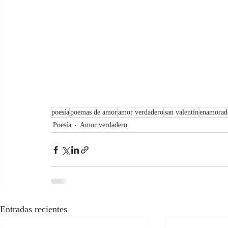
poesía
poemas de amor
amor verdadero
san valentín
enamorad
Poesía
Amor verdadero
Entradas recientes