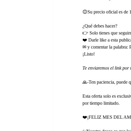
😊Su precio oficial es de
¿Qué debes hacer?
👉 Solo tienes que seguir
❤️ Darle like a esta publi
✉ y comentar la palabr
¡Listo!
Te enviaremos el link por
🙏-Ten paciencia, puede qu
Esta oferta solo es exclu
por tiempo limitado.
❤️¡FELIZ MES DEL A