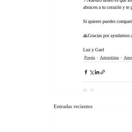
✨Nuestro deseo es que los
abracen a tu corazón y te
Si quieres puedes compart
🙏Gracias por ayudarnos a
Luz y Gael
Poesía
Autoestima
Amor
Entradas recientes