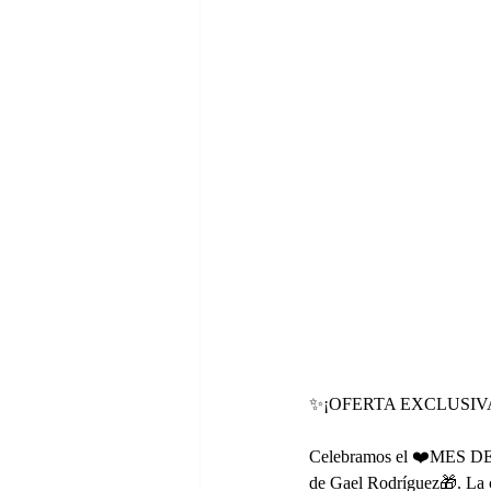
✨¡OFERTA EXCLUSIVA✨ so
Celebramos el ❤️MES DEL
de Gael Rodríguez🎁. La 