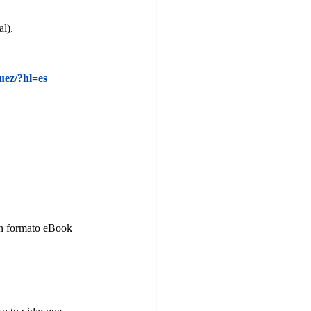
l).
uez/?hl=es
en formato eBook 