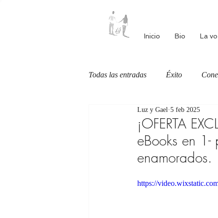
Inicio
Bio
La vo
Todas las entradas
Éxito
Cone
Luz y Gael
5 feb 2025
Autoestima
Alimentación cons
¡OFERTA EXCL
eBooks en 1- 
enamorados.
https://video.wixstatic