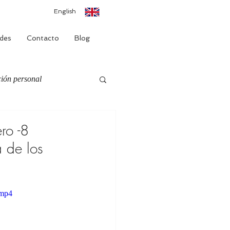
English
des
Contacto
Blog
ión personal
ro -8
 de los
.mp4