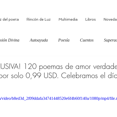
z del poeta
Rincón de Luz
Multimedia
Libros
Noveda
xión Divina
Autoayuda
Poesía
Cuentos
Superac
ciente
Bienestar
Amor verdadero
Meditación
USIVA! 120 poemas de amor verdade
por solo 0,99 USD. Celebramos el día
.com/video/b8ed3d_2f09ddafa34741448520e6f4b60f140a/1080p/mp4/file