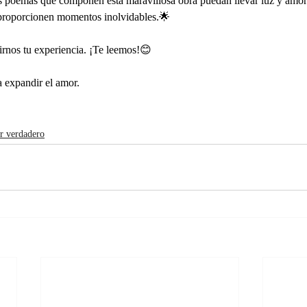
 poemas que componen esta maravillosa obra puedan llevar luz y amor 
 proporcionen momentos inolvidables.🌟
irnos tu experiencia. ¡Te leemos!😊
 expandir el amor.
 verdadero