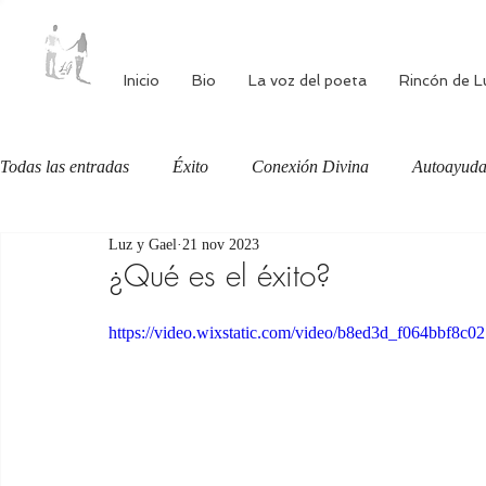
Inicio
Bio
La voz del poeta
Rincón de L
Todas las entradas
Éxito
Conexión Divina
Autoayud
Luz y Gael
21 nov 2023
Autoestima
Alimentación consciente
Bienestar
¿Qué es el éxito?
https://video.wixstatic.com/video/b8ed3d_f064bbf8c