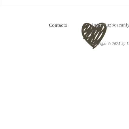
100 Verdades que aprendí de
Las persona
la vida y 10 Poemas de amor
Acéptalo. Cu
info@luzboscaniy
Contacto
m
Copyright © 2025 by Lu