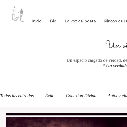
Inicio
Bio
La voz del poeta
Rincón de L
Un via
Un espacio cargado de verdad, de 
*
Un verdade
Todas las entradas
Éxito
Conexión Divina
Autoayud
Autoestima
Alimentación consciente
Bienestar