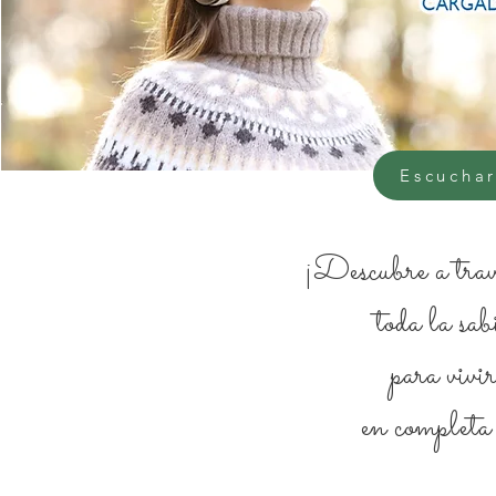
Escuchar
¡Descubre a trav
toda la sab
para vivi
en completa