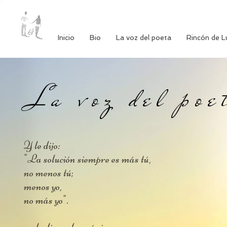
Inicio
Bio
La voz del poeta
Rincón de L
La voz del poe
Y le dijo:
"La solución siempre es más tú,
no menos tú;
menos yo,
no más yo".