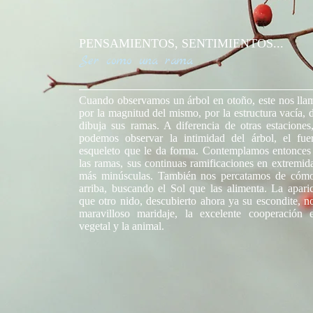
PENSAMIENTOS, SENTIMIENTOS...
Ser como una rama
Cuando observamos un árbol en otoño, este nos llam
por la magnitud del mismo, por la estructura vacía,
dibuja sus ramas. A diferencia de otras estaciones
podemos observar la intimidad del árbol, el fue
esqueleto que le da forma. Contemplamos entonces 
las ramas, sus continuas ramificaciones en extremid
más minúsculas. También nos percatamos de cómo
arriba, buscando el Sol que las alimenta. La apari
que otro nido, descubierto ahora ya su escondite, n
maravilloso maridaje, la excelente cooperación 
vegetal y la animal.