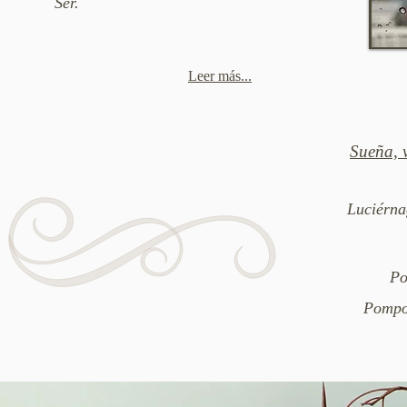
Ser.
Leer más...
Sueña, v
Luciérna
Po
Pompo