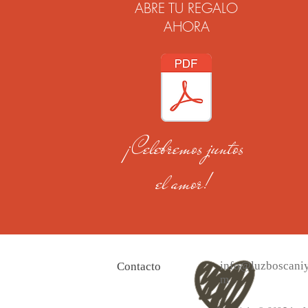
ABRE TU REGALO
AHORA
¡Celebremos juntos
el amor!
info@luzboscaniy
Contacto
m