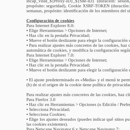
incap_visid_${Proxy-ID}_${Site-ID} (duración: sesió
propósito: seguridad), Cookie XSRF-TOKEN (duración: 
semanas, propósito: identificación de los miembros del s
Configuración de cookies
Para Internet Explorer 8.0:
• Elige Herramientas > Opciones de Internet;
• Haz clic en la pestaña Privacidad;
• Mueve el botón deslizante para elegir la configuración 
• Para realizar ajustes más concretos de las cookies, haz 
automática de cookies, y modifica la configuración según
Para Internet Explorer 7.0:
• Elige Herramientas > Opciones de Internet;
• Haz clic en la pestaña Privacidad;
• Mueve el botón deslizante para elegir la configuración 
• El ajuste predeterminado es «Media» y el menú te permite
(b) de si el origen de la cookie tiene política de privacida
Para realizar ajustes más concretos de las cookies, haz c
Para Firefox 3.0
• Haz clic en Herramientas > Opciones (o Edición / Prefe
• Selecciona Privacidad;
• Selecciona Cookies;
• Elige los ajustes deseados (puedes indicar qué sitios p
las cookies existentes).
Para Netscape Navigator 6 y Netscape Navigator 7: