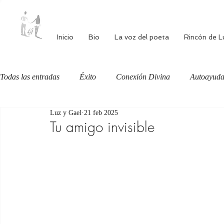
Inicio
Bio
La voz del poeta
Rincón de L
Todas las entradas
Éxito
Conexión Divina
Autoayud
Luz y Gael
21 feb 2025
Autoestima
Alimentación consciente
Bienestar
Tu amigo invisible