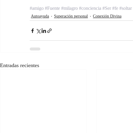
#amigo
#Fuente
#milagro
#conciencia
#Ser
#fe
#soltar
Autoayuda
Superación personal
Conexión Divina
Entradas recientes