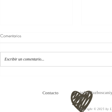
Comentarios
Escribir un comentario...
100 Verdades que aprendí de
Las persona
la vida y 10 Poemas de amor
Acéptalo. Cu
info@luzboscaniy
Contacto
m
Copyright © 2025 by Lu