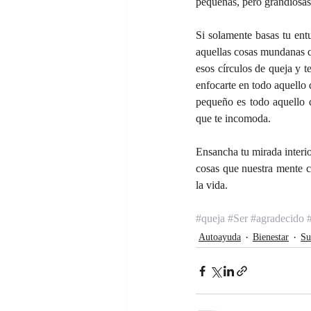
pequeñas, pero grandiosas 
Si solamente basas tu entu
aquellas cosas mundanas q
esos círculos de queja y t
enfocarte en todo aquello 
pequeño es todo aquello q
que te incomoda.
Ensancha tu mirada interio
cosas que nuestra mente ca
la vida.
#queja
#Ser
#agradecido
Autoayuda
Bienestar
Su