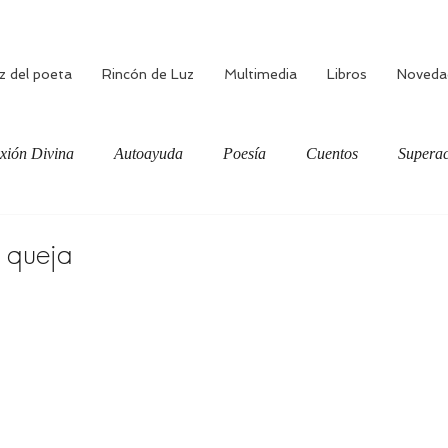
z del poeta
Rincón de Luz
Multimedia
Libros
Noveda
xión Divina
Autoayuda
Poesía
Cuentos
Superac
ciente
Bienestar
Amor verdadero
Meditación
 queja