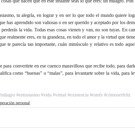
cosas que hacen que en este instante seas lo que eres: un milagro. Pon 
siasmo, tu alegría, en lograr y en ser lo que todo el mundo quiere logr
ue has aprendido son valiosas o en ser querido y aceptado por los demá
e perderás la vida. Todas esas cosas vienen y van, no son tuyas. En cam
que realmente eres, en tu grandeza, en todo el amor y la virtud que tiene
ue te parecía tan importante, cuán minúsculo y relativo es todo aquel
r para convertirte en ese cuenco maravilloso que recibe todo, para darle
lifica como “buenas” o “malas”, para levantarte sobre la vida, para lev
#milagro
#entusiasmo
#vida
#virtud
#existencia
#estrés
#cómoserfeliz
peración personal