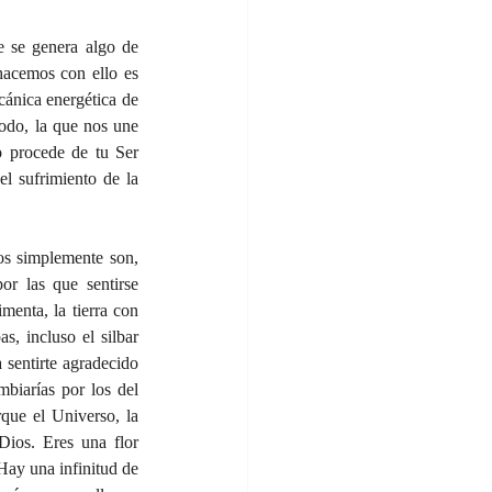
 se genera algo de 
hacemos con ello es 
ánica energética de 
odo, la que nos une 
o procede de tu Ser 
l sufrimiento de la 
os simplemente son, 
r las que sentirse 
enta, la tierra con 
s, incluso el silbar 
sentirte agradecido 
biarías por los del 
que el Universo, la 
Dios. Eres una flor 
ay una infinitud de 