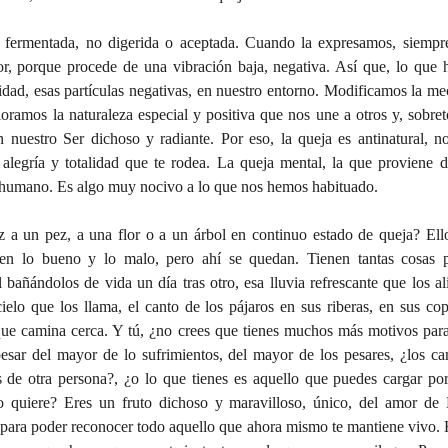
fermentada, no digerida o aceptada. Cuando la expresamos, siempre
or, porque procede de una vibración baja, negativa. Así que, lo que 
dad, esas partículas negativas, en nuestro entorno. Modificamos la mec
ioramos la naturaleza especial y positiva que nos une a otros y, sobret
nuestro Ser dichoso y radiante. Por eso, la queja es antinatural, n
 alegría y totalidad que te rodea. La queja mental, la que proviene de
 humano. Es algo muy nocivo a lo que nos hemos habituado.
 a un pez, a una flor o a un árbol en continuo estado de queja? Ell
en lo bueno y lo malo, pero ahí se quedan. Tienen tantas cosas po
añándolos de vida un día tras otro, esa lluvia refrescante que los alim
ielo que los llama, el canto de los pájaros en sus riberas, en sus copa
e camina cerca. Y tú, ¿no crees que tienes muchos más motivos para 
ar del mayor de lo sufrimientos, del mayor de los pesares, ¿los cam
s de otra persona?, ¿o lo que tienes es aquello que puedes cargar por
lo quiere? Eres un fruto dichoso y maravilloso, único, del amor de 
 para poder reconocer todo aquello que ahora mismo te mantiene vivo. H