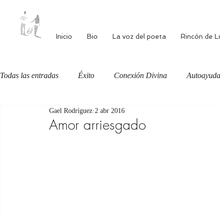
Inicio
Bio
La voz del poeta
Rincón de L
Todas las entradas
Éxito
Conexión Divina
Autoayud
Gael Rodríguez
2 abr 2016
Autoestima
Alimentación consciente
Bienestar
Amor arriesgado