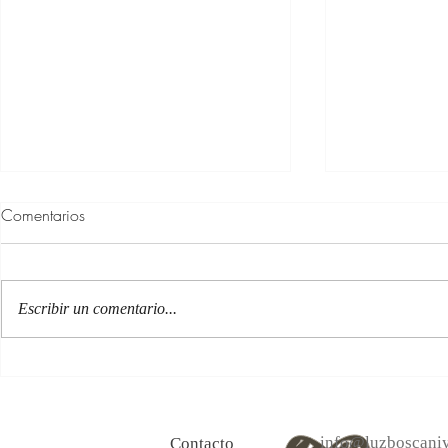
Comentarios
Escribir un comentario...
100 Verdades que aprendí de
Las persona
la vida y 10 Poemas de amor
Acéptalo. Cu
info@luzboscaniy
Contacto