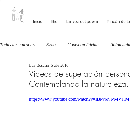
Inicio
Bio
La voz del poeta
Rincón de L
Todas las entradas
Éxito
Conexión Divina
Autoayud
Luz Boscani
6 abr 2016
Autoestima
Alimentación consciente
Bienestar
Videos de superación personal
Contemplando la naturaleza.
https://www.youtube.com/watch?v=IBkv6NwMVHM