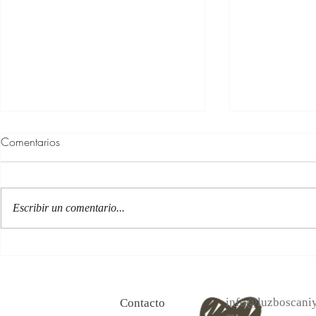
Comentarios
Escribir un comentario...
100 Verdades que aprendí de
Las persona
la vida y 10 Poemas de amor
Acéptalo. Cu
info@luzboscaniy
Contacto