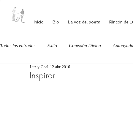
Inicio
Bio
La voz del poeta
Rincón de L
Todas las entradas
Éxito
Conexión Divina
Autoayud
Luz y Gael
12 abr 2016
Autoestima
Alimentación consciente
Bienestar
Inspirar