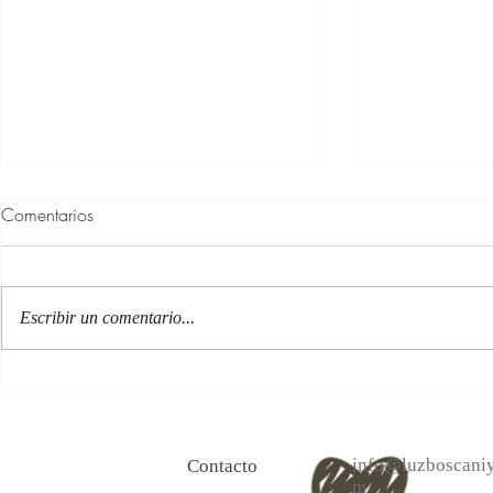
Comentarios
Escribir un comentario...
100 Verdades que aprendí de
Las persona
la vida y 10 Poemas de amor
Acéptalo. Cu
info@luzboscaniy
Contacto
m