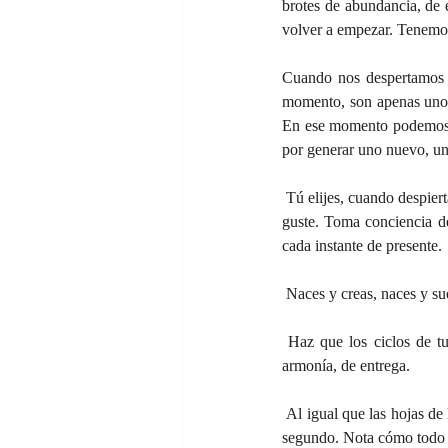
brotes de abundancia, de 
volver a empezar. Tenemos
Cuando nos despertamos p
momento, son apenas unos 
En ese momento podemos o
por generar uno nuevo, un
 Tú elijes, cuando despiertas, cómo quieres vivir tu vida. Tú tienes el poder de crear una realidad diferente, una que te 
guste. Toma conciencia d
cada instante de presente.
 Naces y creas, naces y su
 Haz que los ciclos de tu vida, que tus mareas, traigan a ti brotes de vida nueva, brotes de amor, de bondad, de 
armonía, de entrega.
 Al igual que las hojas de los árboles se marchitan y luego vuelven a crecer, tus pensamientos mueren y nacen a cada 
segundo. Nota cómo todo ca