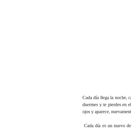
Cada día llega la noche, c
duermes y te pierdes en el
ojos y aparece, nuevamente 
 Cada día es un nuevo despertar, un nuevo comienzo. Las ramas despojadas del árbol junto con aquellos pequeños 