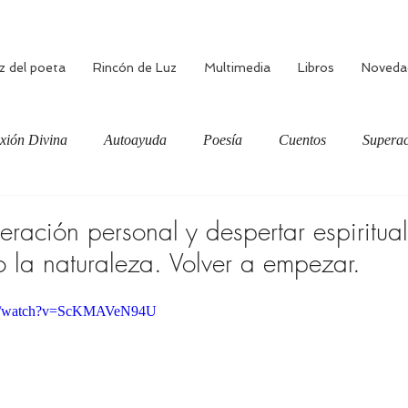
z del poeta
Rincón de Luz
Multimedia
Libros
Noveda
xión Divina
Autoayuda
Poesía
Cuentos
Superac
ciente
Bienestar
Amor verdadero
Meditación
ración personal y despertar espiritual
la naturaleza. Volver a empezar.
om/watch?v=ScKMAVeN94U