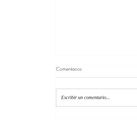
Comentarios
Escribir un comentario...
100 Verdades que aprendí de
la vida y 10 Poemas de amor