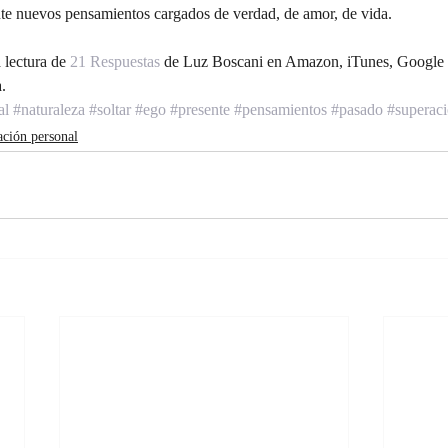
te nuevos pensamientos cargados de verdad, de amor, de vida.
 lectura de
 21 Respuestas 
de Luz Boscani en Amazon, iTunes, Google P
a.
al
#naturaleza
#soltar
#ego
#presente
#pensamientos
#pasado
#superac
ción personal