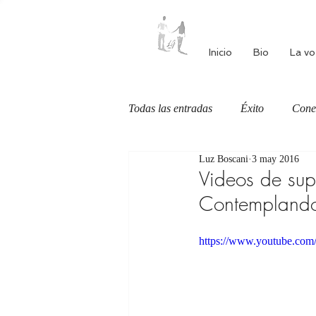
Inicio
Bio
La vo
Todas las entradas
Éxito
Cone
Luz Boscani
3 may 2016
Autoestima
Alimentación cons
Videos de supe
Contemplando 
https://www.youtube.c