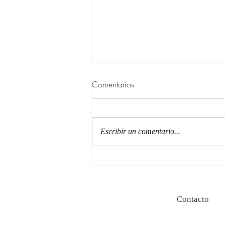
Comentarios
Escribir un comentario...
100 Verdades que aprendí de
la vida y 10 Poemas de amor
Contacto