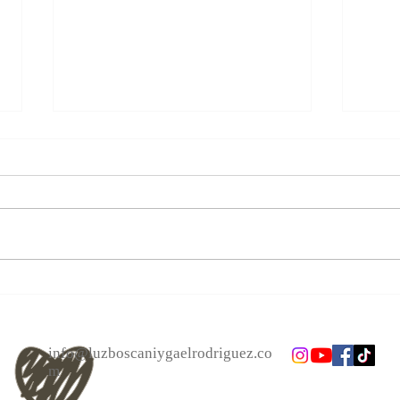
Las personas cambian.
Alcan
Acéptalo. Cuento Zen, El bote.
el a
info@luzboscaniygaelrodriguez.co
m