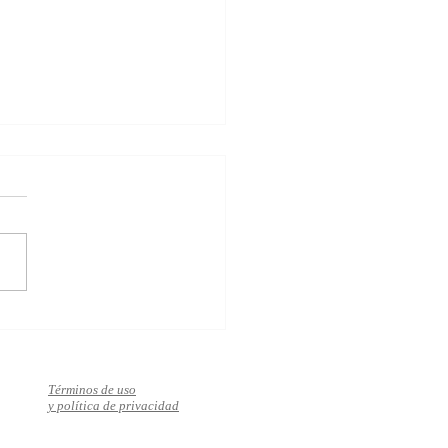
za el bienestar, el éxito y
mor en solo 10 pasos
Términos de uso
y política de privacidad