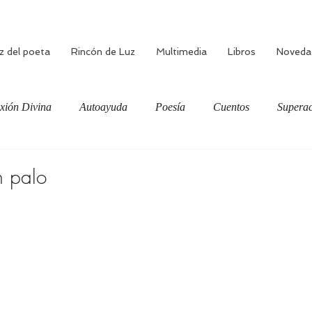
z del poeta
Rincón de Luz
Multimedia
Libros
Noveda
xión Divina
Autoayuda
Poesía
Cuentos
Superac
ciente
Bienestar
Amor verdadero
Meditación
n palo