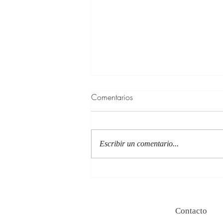
Comentarios
Escribir un comentario...
100 Verdades que aprendí de
la vida y 10 Poemas de amor
Contacto