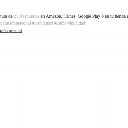
tura de 
21 Respuestas 
en Amazon, iTunes, Google Play o en tu tienda el
peraciónpersonal
#problemas
#estrés
#felicidad
ción personal