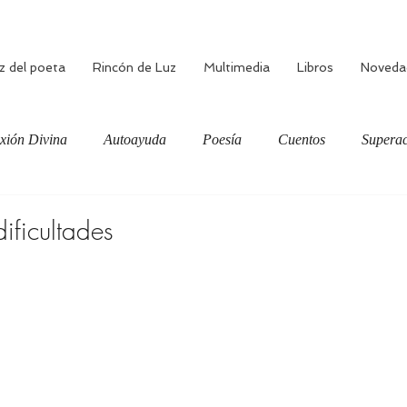
z del poeta
Rincón de Luz
Multimedia
Libros
Noveda
xión Divina
Autoayuda
Poesía
Cuentos
Superac
ciente
Bienestar
Amor verdadero
Meditación
ificultades