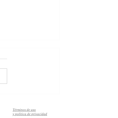
za el bienestar, el éxito y
mor en solo 10 pasos
Términos de uso
y política de privacidad