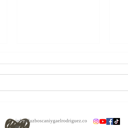
Las personas cambian.
Alcan
Acéptalo. Cuento Zen, El bote.
el a
info@luzboscaniygaelrodriguez.co
m