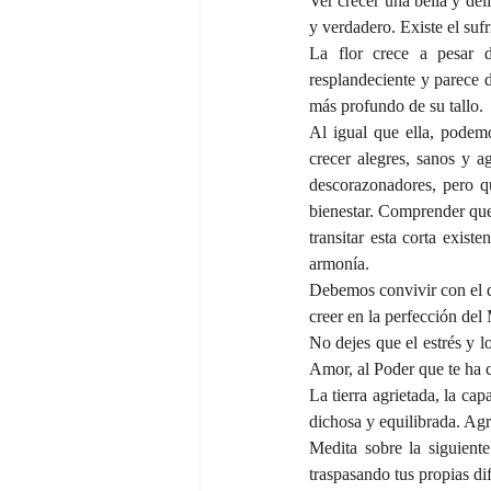
Ver crecer una bella y del
y verdadero. Existe el suf
La flor crece a pesar d
resplandeciente y parece d
más profundo de su tallo. 
Al igual que ella, podemo
crecer alegres, sanos y a
descorazonadores, pero qu
bienestar. Comprender que 
transitar esta corta exis
armonía.
Debemos convivir con el do
creer en la perfección del 
No dejes que el estrés y l
Amor, al Poder que te ha cr
La tierra agrietada, la cap
dichosa y equilibrada. Agr
Medita sobre la siguiente
traspasando tus propias di