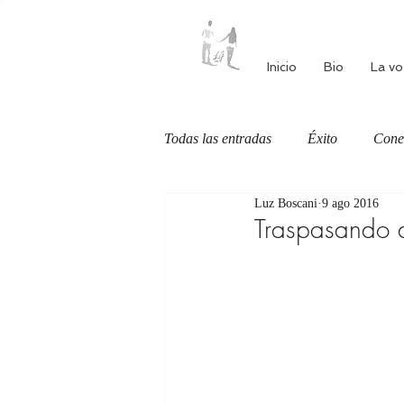
Inicio
Bio
La vo
Todas las entradas
Éxito
Cone
Luz Boscani
9 ago 2016
Autoestima
Alimentación cons
Traspasando d