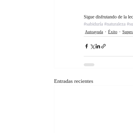
Sigue disfrutando de la lec
#sabiduría
#naturaleza
#su
Autoayuda
Éxito
Supera
Entradas recientes