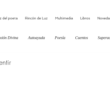
z del poeta
Rincón de Luz
Multimedia
Libros
Noveda
xión Divina
Autoayuda
Poesía
Cuentos
Superac
ciente
Bienestar
Amor verdadero
Meditación
ntir