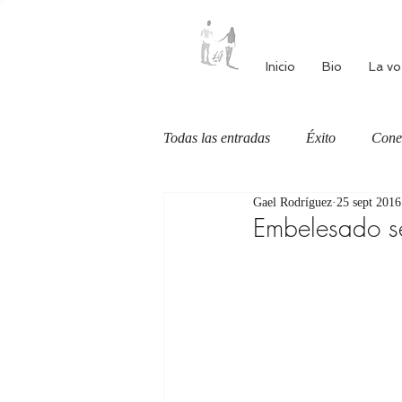
Inicio
Bio
La vo
Todas las entradas
Éxito
Cone
Gael Rodríguez
25 sept 2016
Autoestima
Alimentación cons
Embelesado se