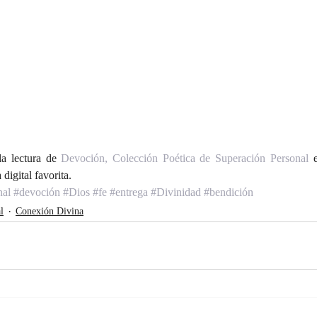
a lectura de 
Devoción, Colección Poética de Superación Personal
 
digital favorita.
nal
#devoción
#Dios
#fe
#entrega
#Divinidad
#bendición
l
Conexión Divina