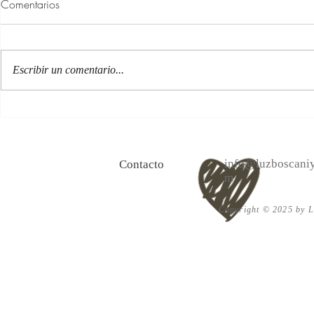
Comentarios
Escribir un comentario...
100 Verdades que aprendí de
Las persona
la vida y 10 Poemas de amor
Acéptalo. Cu
info@luzboscaniy
Contacto
m
Copyright © 2025 by Lu