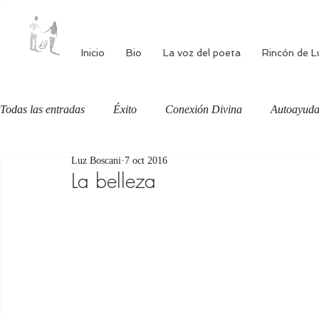
Inicio
Bio
La voz del poeta
Rincón de L
Todas las entradas
Éxito
Conexión Divina
Autoayud
Luz Boscani
7 oct 2016
Autoestima
Alimentación consciente
Bienestar
La belleza