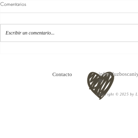
Comentarios
Escribir un comentario...
100 Verdades que aprendí de
Las persona
la vida y 10 Poemas de amor
Acéptalo. Cu
info@luzboscaniy
Contacto
m
Copyright © 2025 by Lu