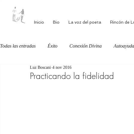
Inicio
Bio
La voz del poeta
Rincón de L
Todas las entradas
Éxito
Conexión Divina
Autoayud
Luz Boscani
4 nov 2016
Autoestima
Alimentación consciente
Bienestar
Practicando la fidelidad