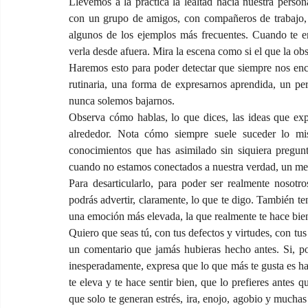
Llevemos a la práctica la lealtad hacia nuestra perso
con un grupo de amigos, con compañeros de trabajo, 
algunos de los ejemplos más frecuentes. Cuando te e
verla desde afuera. Mira la escena como si el que la ob
Haremos esto para poder detectar que siempre nos enc
rutinaria, una forma de expresarnos aprendida, un pe
nunca solemos bajarnos.
Observa cómo hablas, lo que dices, las ideas que exp
alrededor. Nota cómo siempre suele suceder lo mis
conocimientos que has asimilado sin siquiera pregunta
cuando no estamos conectados a nuestra verdad, un mero
Para desarticularlo, para poder ser realmente nosotr
podrás advertir, claramente, lo que te digo. También te
una emoción más elevada, la que realmente te hace bie
Quiero que seas tú, con tus defectos y virtudes, con tu
un comentario que jamás hubieras hecho antes. Si, por
inesperadamente, expresa que lo que más te gusta es hab
te eleva y te hace sentir bien, que lo prefieres antes q
que solo te generan estrés, ira, enojo, agobio y muchas