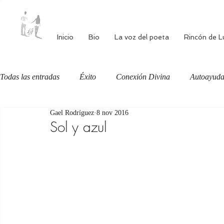
Inicio
Bio
La voz del poeta
Rincón de L
Todas las entradas
Éxito
Conexión Divina
Autoayud
Gael Rodríguez
8 nov 2016
Autoestima
Alimentación consciente
Bienestar
Sol y azul