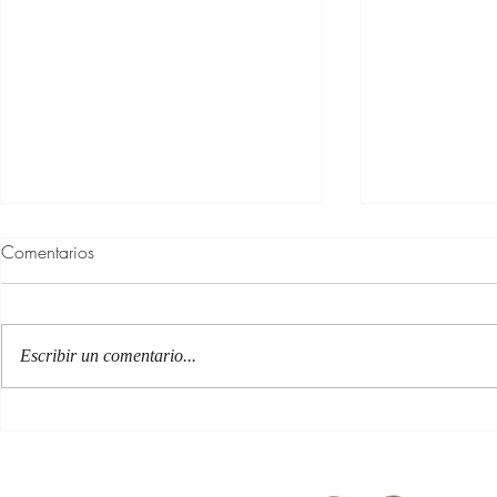
Comentarios
Escribir un comentario...
100 Verdades que aprendí de
Las persona
la vida y 10 Poemas de amor
Acéptalo. Cu