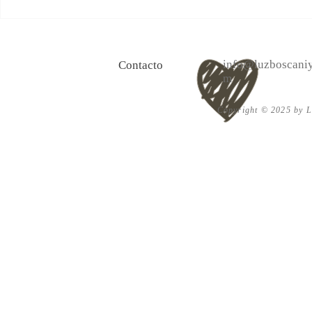
100 Verdades que aprendí de
Las persona
la vida y 10 Poemas de amor
Acéptalo. Cu
info@luzboscaniy
Contacto
m
Copyright © 2025 by Lu