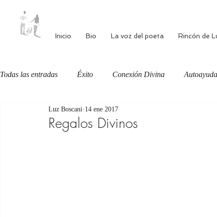
Inicio
Bio
La voz del poeta
Rincón de L
Todas las entradas
Éxito
Conexión Divina
Autoayud
Luz Boscani
14 ene 2017
Autoestima
Alimentación consciente
Bienestar
Regalos Divinos