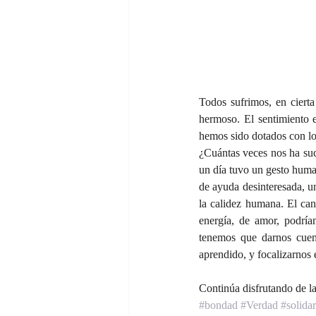
Todos sufrimos, en ciert
hermoso. El sentimiento e
hemos sido dotados con lo
¿Cuántas veces nos ha suc
un día tuvo un gesto hum
de ayuda desinteresada, u
la calidez humana. El can
energía, de amor, podrí
tenemos que darnos cuent
aprendido, y focalizarnos
Continúa disfrutando de la
#bondad
#Verdad
#solida