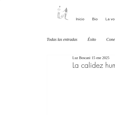
Inicio
Bio
La vo
Todas las entradas
Éxito
Cone
Luz Boscani
15 ene 2025
Autoestima
Alimentación cons
La calidez h