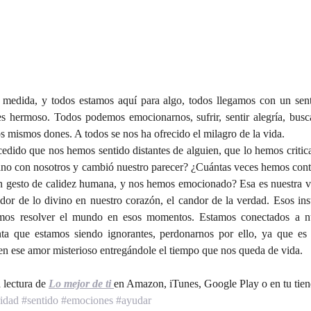
a medida, y todos estamos aquí para algo, todos llegamos con un sen
s hermoso. Todos podemos emocionarnos, sufrir, sentir alegría, busca
s mismos dones. A todos se nos ha ofrecido el milagro de la vida.
edido que nos hemos sentido distantes de alguien, que lo hemos critica
ano con nosotros y cambió nuestro parecer? ¿Cuántas veces hemos cont
n gesto de calidez humana, y nos hemos emocionado? Esa es nuestra ve
dor de lo divino en nuestro corazón, el candor de la verdad. Esos inst
amos resolver el mundo en esos momentos. Estamos conectados a nu
a que estamos siendo ignorantes, perdonarnos por ello, ya que es
 en ese amor misterioso entregándole el tiempo que nos queda de vida.
 lectura de 
Lo mejor de ti
en Amazon, iTunes, Google Play o en tu tienda
ridad
#sentido
#emociones
#ayudar