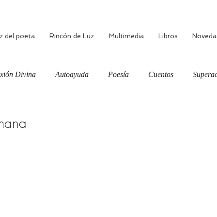
z del poeta
Rincón de Luz
Multimedia
Libros
Noveda
xión Divina
Autoayuda
Poesía
Cuentos
Superac
ciente
Bienestar
Amor verdadero
Meditación
umana