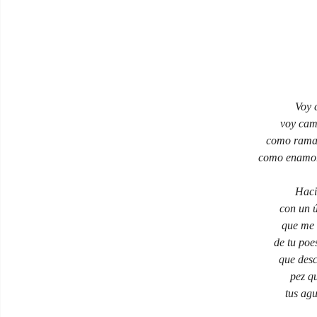
Voy 
voy cami
como rama 
como enamor
Haci
con un ú
que me 
de tu poe
que desc
pez q
tus agu