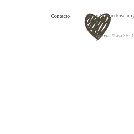
la vida y 10 Poemas de amor
Acéptalo. Cu
info@luzboscaniy
Contacto
m
Copyright © 2025 by Lu