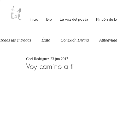
Inicio
Bio
La voz del poeta
Rincón de L
Todas las entradas
Éxito
Conexión Divina
Autoayud
Gael Rodríguez
23 jun 2017
Autoestima
Alimentación consciente
Bienestar
Voy camino a ti