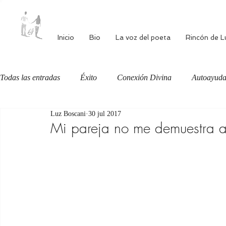
Inicio
Bio
La voz del poeta
Rincón de L
Todas las entradas
Éxito
Conexión Divina
Autoayud
Luz Boscani
30 jul 2017
Autoestima
Alimentación consciente
Bienestar
Mi pareja no me demuestra 