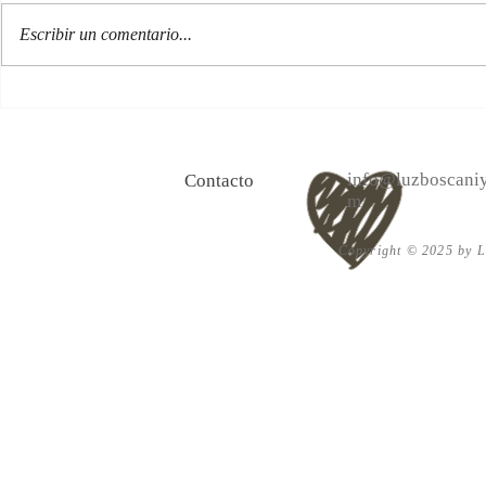
Escribir un comentario...
100 Verdades que aprendí de
Las persona
la vida y 10 Poemas de amor
Acéptalo. Cu
info@luzboscaniy
Contacto
m
Copyright © 2025 by Lu