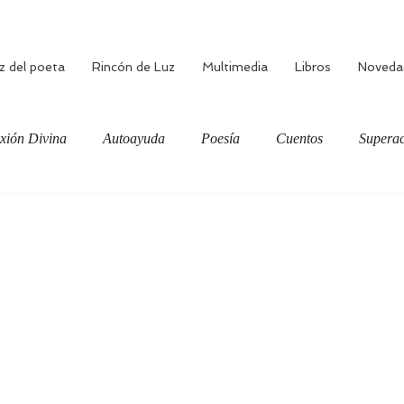
z del poeta
Rincón de Luz
Multimedia
Libros
Noveda
xión Divina
Autoayuda
Poesía
Cuentos
Superac
ciente
Bienestar
Amor verdadero
Meditación