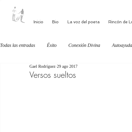
Inicio
Bio
La voz del poeta
Rincón de L
Todas las entradas
Éxito
Conexión Divina
Autoayud
Gael Rodríguez
29 ago 2017
Autoestima
Alimentación consciente
Bienestar
Versos sueltos