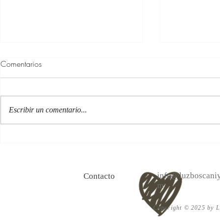
Comentarios
Escribir un comentario...
100 Verdades que aprendí de
Las persona
la vida y 10 Poemas de amor
Acéptalo. Cu
info@luzboscaniy
Contacto
m
Copyright © 2025 by Lu