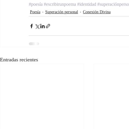
#poesía
#escribirunpoema
#identidad
#superaciónperso
Poesía
Superación personal
Conexión Divina
Entradas recientes