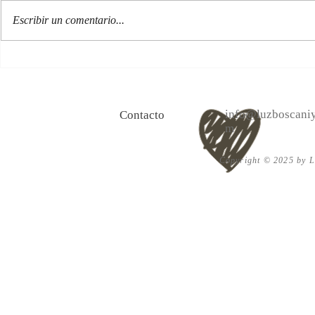
Escribir un comentario...
100 Verdades que aprendí de
Las persona
la vida y 10 Poemas de amor
Acéptalo. Cu
info@luzboscaniy
Contacto
m
Copyright © 2025 by Lu