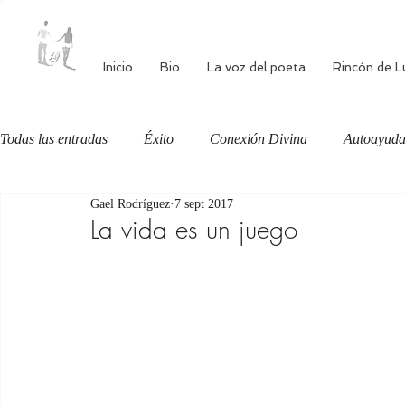
Inicio
Bio
La voz del poeta
Rincón de L
Todas las entradas
Éxito
Conexión Divina
Autoayud
Gael Rodríguez
7 sept 2017
Autoestima
Alimentación consciente
Bienestar
La vida es un juego