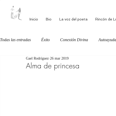
Inicio
Bio
La voz del poeta
Rincón de L
Todas las entradas
Éxito
Conexión Divina
Autoayud
Gael Rodríguez
26 mar 2019
Autoestima
Alimentación consciente
Bienestar
Alma de princesa