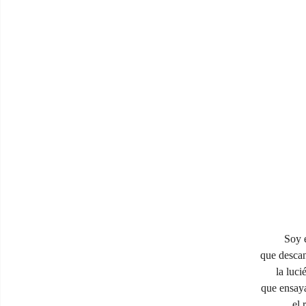
Soy e
que descan
la luc
que ensay
el 