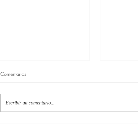
Comentarios
Escribir un comentario...
100 Verdades que aprendí de
Alcanza el bi
la vida y 10 Poemas de amor
el amor en s