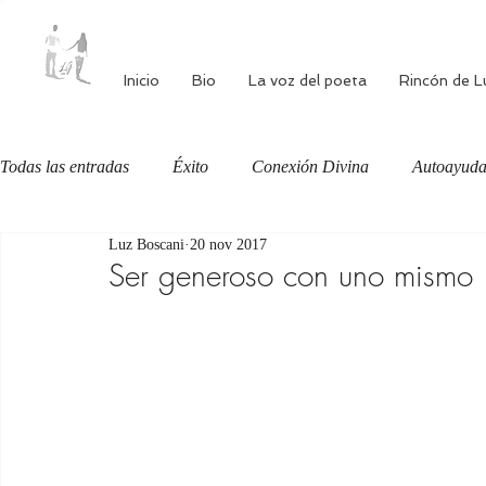
Inicio
Bio
La voz del poeta
Rincón de L
Todas las entradas
Éxito
Conexión Divina
Autoayud
Luz Boscani
20 nov 2017
Autoestima
Alimentación consciente
Bienestar
Ser generoso con uno mismo