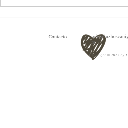
100 Verdades que aprendí de
Las persona
la vida y 10 Poemas de amor
Acéptalo. Cu
info@luzboscaniy
Contacto
m
Copyright © 2025 by Lu