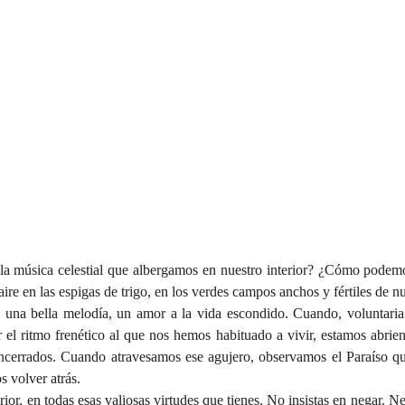
a música celestial que albergamos en nuestro interior? ¿Cómo podemos
l aire en las espigas de trigo, en los verdes campos anchos y fértiles de nu
 una bella melodía, un amor a la vida escondido. Cuando, voluntaria
 el ritmo frenético al que nos hemos habituado a vivir, estamos abrien
ncerrados. Cuando atravesamos ese agujero, observamos el Paraíso q
s volver atrás.
rior, en todas esas valiosas virtudes que tienes. No insistas en negar. Neg