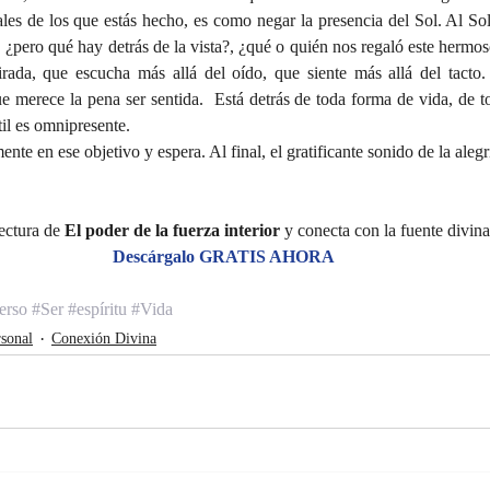
les de los que estás hecho, es como negar la presencia del Sol. Al So
a, ¿pero qué hay detrás de la vista?, ¿qué o quién nos regaló este hermo
rada, que escucha más allá del oído, que siente más allá del tacto.
e merece la pena ser sentida.  Está detrás de toda forma de vida, de to
il es omnipresente.
ente en ese objetivo y espera. Al final, el gratificante sonido de la alegr
ectura de 
El poder de la fuerza interior
 y conecta con la fuente divina
Descárgalo GRATIS AHORA
erso
#Ser
#espíritu
#Vida
sonal
Conexión Divina