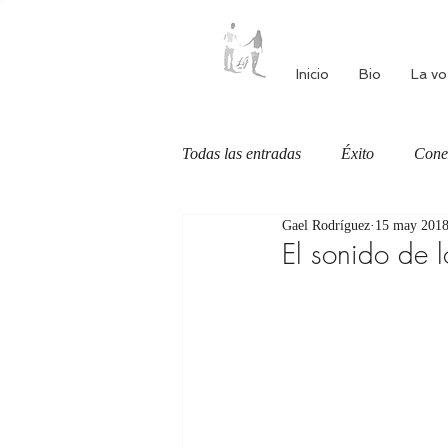
Inicio
Bio
La vo
Todas las entradas
Éxito
Cone
Gael Rodríguez
15 may 201
Autoestima
Alimentación cons
El sonido de lo