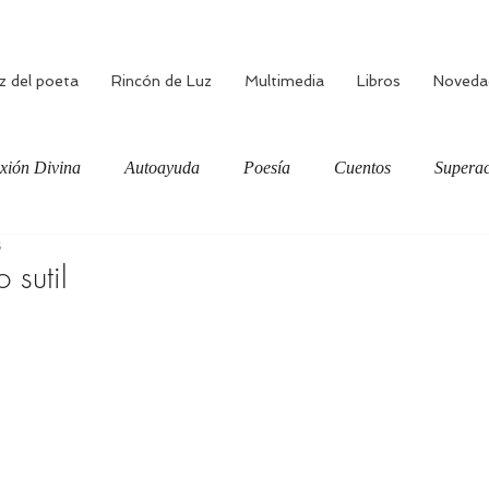
z del poeta
Rincón de Luz
Multimedia
Libros
Noveda
xión Divina
Autoayuda
Poesía
Cuentos
Superac
8
ciente
Bienestar
Amor verdadero
Meditación
 sutil