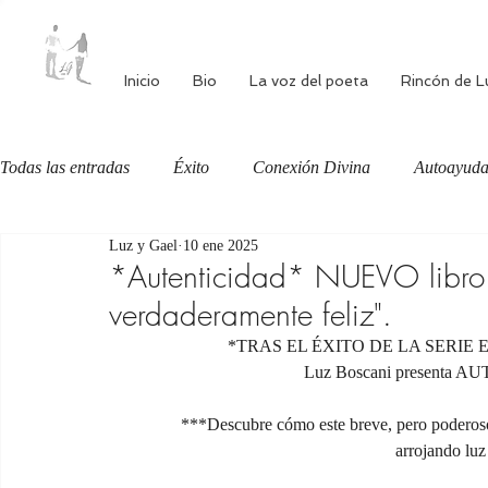
Inicio
Bio
La voz del poeta
Rincón de L
Todas las entradas
Éxito
Conexión Divina
Autoayud
Luz y Gael
10 ene 2025
Autoestima
Alimentación consciente
Bienestar
*Autenticidad* NUEVO libro de
verdaderamente feliz".
*TRAS EL ÉXITO DE LA SERIE
Luz Boscani presenta
***Descubre cómo este breve, pero poderoso 
arrojando luz